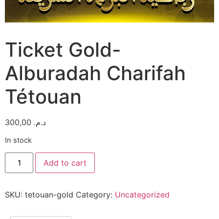
Ticket Gold-
Alburadah Charifah
Tétouan
300,00
د.م.
In stock
Ticket
Add to cart
Gold-
Alburadah
Charifah
Tétouan
SKU:
tetouan-gold
Category:
Uncategorized
quantity