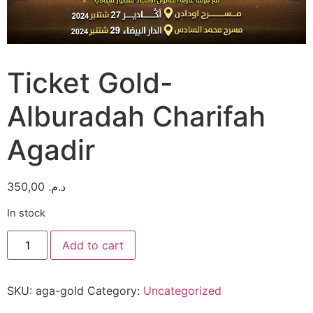
Ticket Gold-
Alburadah Charifah
Agadir
350,00
د.م.
In stock
Ticket
Add to cart
Gold-
Alburadah
Charifah
Agadir
SKU:
aga-gold
Category:
Uncategorized
quantity